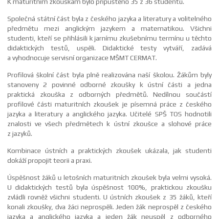
K maturitním zkouškám bylo připuštěno 35 z 36 studentů.
Společná státní část byla z českého jazyka a literatury a volitelného
předmětu mezi anglickým jazykem a matematikou. Všichni
studenti, kteří se přihlásili k jarnímu zkušebnímu termínu u těchto
didaktických testů, uspěli. Didaktické testy vytváří, zadává
a vyhodnocuje servisní organizace MŠMT CERMAT.
Profilová školní část byla plně realizována naší školou. Žákům byly
stanoveny 2 povinné odborné zkoušky k ústní části a jedna
praktická zkouška z odborných předmětů. Nedílnou součástí
profilové části maturitních zkoušek je písemná práce z českého
jazyka a literatury a anglického jazyka. Učitelé SPŠ TOS hodnotili
znalosti ve všech předmětech k ústní zkoušce a slohové práce
z jazyků.
Kombinace ústních a praktických zkoušek ukázala, jak studenti
dokáží propojit teorii a praxi.
Úspěšnost žáků u letošních maturitních zkoušek byla velmi vysoká.
U didaktických testů byla úspěšnost 100%, praktickou zkoušku
zvládli rovněž všichni studenti. U ústních zkoušek z 35 žáků, kteří
konali zkoušky, dva žáci neprospěli. Jeden žák neprospěl z českého
jazyka a anglického jazyka a jeden žák neuspěl z odborného