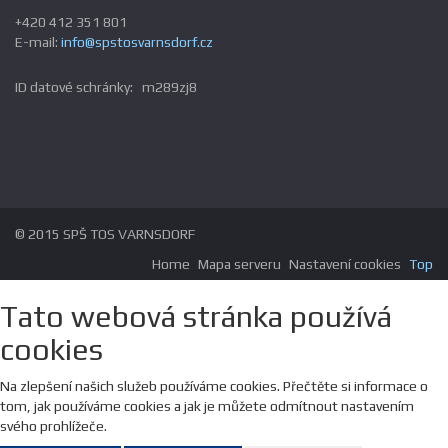
+420 412 351 801
E-mail:
info@spstosvarnsdorf.cz
ID datové schránky: m289zj8
© 2015 SPŠ TOS VARNSDORF
Home
Mapa serveru
Nastavení cookies
Top
Tato webová stránka používá
cookies
Na zlepšení našich služeb používáme cookies. Přečtěte si informace o
tom, jak používáme cookies a jak je můžete odmítnout nastavením
svého prohlížeče.