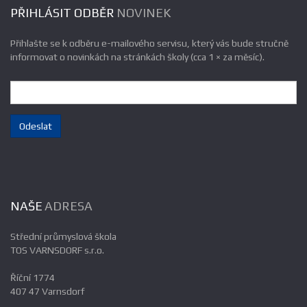
PŘIHLÁSIT ODBĚR
NOVINEK
Přihlašte se k odběru e-mailového servisu, který vás bude stručně
informovat o novinkách na stránkách školy (cca 1 × za měsíc).
e-
mail:
Odeslat
NAŠE
ADRESA
Střední průmyslová škola
TOS VARNSDORF s.r.o.
Říční 1774
407 47 Varnsdorf