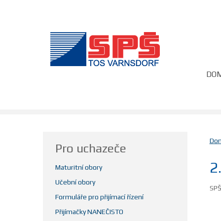
DO
Do
Pro uchazeče
2
Maturitní obory
Učební obory
SPŠ
Formuláře pro přijímací řízení
Přijímačky NANEČISTO