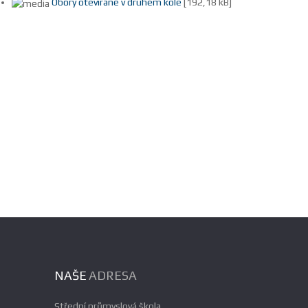
Obory otevírané v druhém kole
[192,18 kB]
NAŠE
ADRESA
Střední průmyslová škola