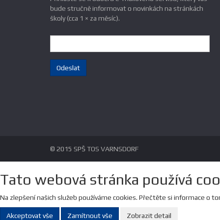
bude stručně informovat o novinkách na stránkách
školy (cca 1 × za měsíc).
e-
mail:
Odeslat
© 2015 SPŠ TOS VARNSDORF
Tato webová stránka používá coo
Na zlepšení našich služeb používáme cookies. Přečtěte si informace o t
Akceptovat vše
Zamítnout vše
Zobrazit detail