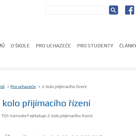
MŮ
O ŠKOLE
PRO UCHAZEČE
PRO STUDENTY
ČLÁNKY
mů
Pro uchazeče
2. kolo přijímacího řízení
. kolo přijímacího řízení
 TOS Varnsdorf vyhlašuje 2. kolo přijímacího řízení: