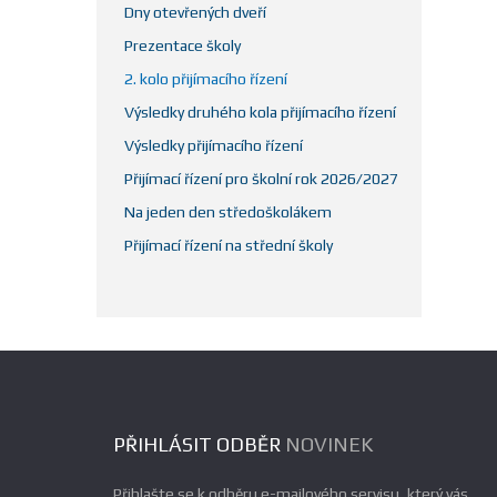
Dny otevřených dveří
Prezentace školy
2. kolo přijímacího řízení
Výsledky druhého kola přijímacího řízení
Výsledky přijímacího řízení
Přijímací řízení pro školní rok 2026/2027
Na jeden den středoškolákem
Přijímací řízení na střední školy
PŘIHLÁSIT ODBĚR
NOVINEK
Přihlašte se k odběru e-mailového servisu, který vás