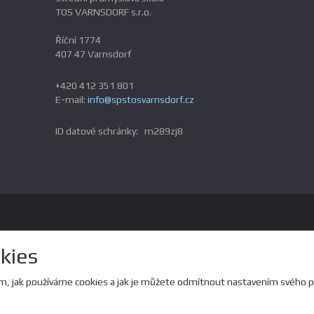
TOS VARNSDORF s.r.o.
Říční 1774
407 47 Varnsdorf
+420 412 351 801
E-mail:
info@spstosvarnsdorf.cz
ID datové schránky: m289zj8
kies
om, jak používáme cookies a jak je můžete odmítnout nastavením svého p