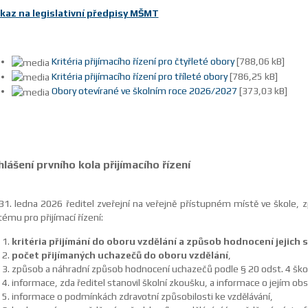
kaz na legislativní předpisy MŠMT
Kritéria přijímacího řízení pro čtyřleté obory
[788,06 kB]
Kritéria přijímacího řízení pro tříleté obory
[786,25 kB]
Obory otevírané ve školním roce 2026/2027
[373,03 kB]
lášení prvního kola přijímacího řízení
31. ledna 2026 ředitel zveřejní na veřejně přístupném místě ve škole,
tému pro přijímací řízení:
kritéria přijímání do oboru vzdělání a způsob hodnocení jejich s
počet přijímaných uchazečů do oboru vzdělání
,
způsob a náhradní způsob hodnocení uchazečů podle § 20 odst. 4 ško
informace, zda ředitel stanovil školní zkoušku, a informace o jejím ob
informace o podmínkách zdravotní způsobilosti ke vzdělávání,