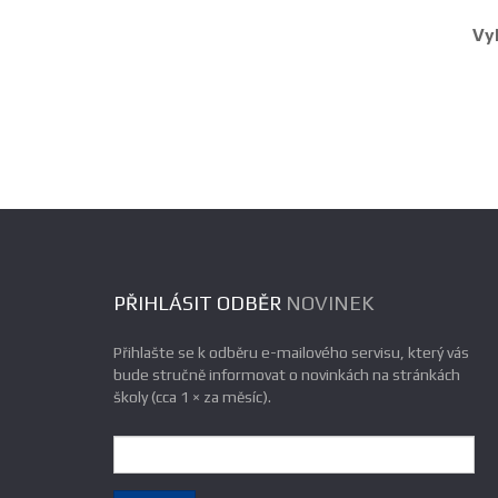
Vy
PŘIHLÁSIT ODBĚR
NOVINEK
Přihlašte se k odběru e-mailového servisu, který vás
bude stručně informovat o novinkách na stránkách
školy (cca 1 × za měsíc).
e-
mail: