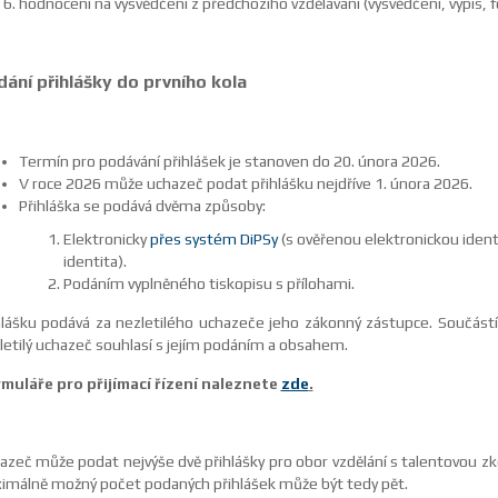
hodnocení na vysvědčení z předchozího vzdělávání (vysvědčení, výpis, f
ání přihlášky do prvního kola
Termín pro podávání přihlášek je stanoven do 20. února 2026.
V roce 2026 může uchazeč podat přihlášku nejdříve 1. února 2026.
Přihláška se podává dvěma způsoby:
Elektronicky
přes systém DiPSy
(s ověřenou elektronickou iden
identita).
Podáním vyplněného tiskopisu s přílohami.
hlášku podává za nezletilého uchazeče jeho zákonný zástupce. Součástí 
letilý uchazeč souhlasí s jejím podáním a obsahem.
muláře pro přijímací řízení naleznete
zde
.
azeč může podat nejvýše dvě přihlášky pro obor vzdělání s talentovou zkou
imálně možný počet podaných přihlášek může být tedy pět.