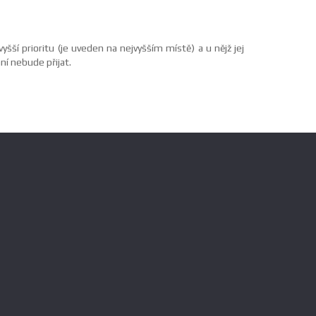
yšší prioritu (je uveden na nejvyšším místě) a u nějž jej
ání nebude přijat.