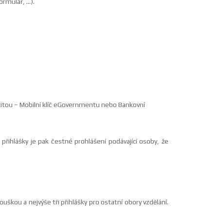
ormulář, …).
titou – Mobilní klíč eGovernmentu nebo Bankovní
přihlášky je pak čestné prohlášení podávající osoby, že
škou a nejvýše tři přihlášky pro ostatní obory vzdělání.