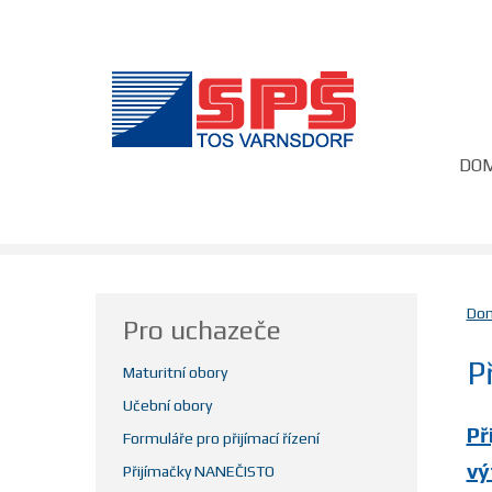
DO
Do
Pro uchazeče
P
Maturitní obory
Učební obory
Př
Formuláře pro přijímací řízení
vý
Přijímačky NANEČISTO