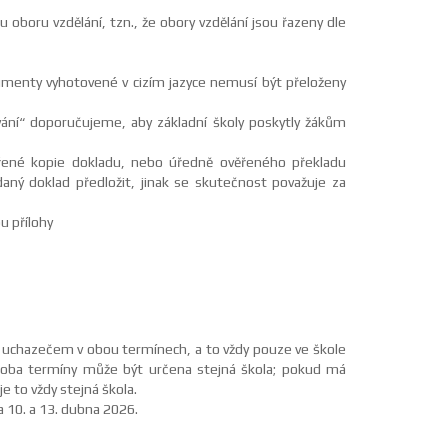
u oboru vzdělání, tzn., že obory vzdělání jsou řazeny dle
okumenty vyhotovené v cizím jazyce nemusí být přeloženy
vání“ doporučujeme, aby základní školy poskytly žákům
ěřené kopie dokladu, nebo úředně ověřeného překladu
daný doklad předložit, jinak se skutečnost považuje za
u přílohy
y uchazečem v obou termínech, a to vždy pouze ve škole
 oba termíny může být určena stejná škola; pokud má
 to vždy stejná škola.
 10. a 13. dubna 2026.