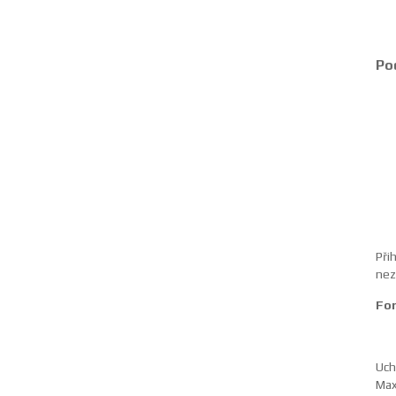
Pod
Při
nez
For
Uch
Max