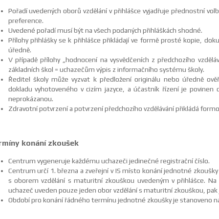
Pořadí uvedených oborů vzdělání v přihlášce vyjadřuje přednostní volb
preference.
Uvedené pořadí musí být na všech podaných přihláškách shodné.
Přílohy přihlášky se k přihlášce přikládají ve formě prosté kopie, d
úředně.
V případě přílohy „hodnocení na vysvědčeních z předchozího vzdělá
základních škol = uchazečům výpis z informačního systému školy.
Ředitel školy může vyzvat k předložení originálu nebo úředně ov
dokladu vyhotoveného v cizím jazyce, a účastník řízení je povinen 
neprokázanou.
Zdravotní potvrzení a potvrzení předchozího vzdělávání přikládá formo
rmíny konání zkoušek
Centrum vygeneruje každému uchazeči jedinečné registrační číslo.
Centrum určí 1. března a zveřejní v IS místo konání jednotné zkoušk
s oborem vzdělání s maturitní zkouškou uvedeným v přihlášce. Na
uchazeč uveden pouze jeden obor vzdělání s maturitní zkouškou, pak je
Období pro konání řádného termínu jednotné zkoušky je stanoveno na