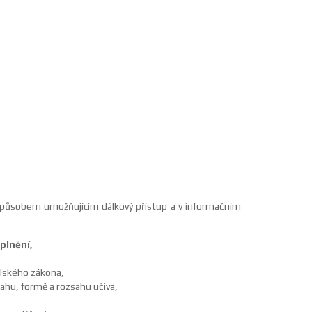
 způsobem umožňujícím dálkový přístup a v informačním
plnění,
lského zákona,
sahu, formě a rozsahu učiva,