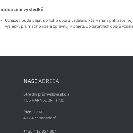
hodnocení výsledků
Uchazeč bude přijat do toho oboru vzdělání, který má v přihlášce nejv
výsledky přijímacího řízení opravňují k přijetí. Do ostatních oborů vzděl
NAŠE
ADRESA
Střední průmyslová škola
TOS VARNSDORF s.r.o.
Říční 1774
407 47 Varnsdorf
+420 412 351 801